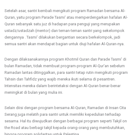
Setelah asar, santri kembali mengikuti program Ramadan bersama Al-
Quran, yaitu program Parade Tasmi' atau memperdengarkan hafalan Al-
Quran sebanyak satu juz di hadapan para penguji yang merupakan
ustadz/ustadzah (mentor) dan teman-teman santri yang sekelompok
dengannya . Tasmi' dilakukan bergantian secara berkelompok, jadi
semua santri akan mendapat bagian untuk diuji hafalan Al-Quran-nya.
Dengan dilaksanakannya program Khotmil Quran dan Parade Tasmi' di
bulan Ramadan, tidak membuat program-program Al-Qur'an sebelum
Ramadan lantas ditinggalkan, para santri tetap rutin mengikuti program
Tahsin dan Tahfidz yang wajib mereka ikuti selama di pesantren.
Intensitas mereka dalam berintetaksi dengan Al-Quran benar-benar
meningkat di bulan yang mulia ini.
Selain diisi dengan program bersama Al-Quran, Ramadan di Insan Cita
Serang juga melatih para santri untuk memiliki kepedulian terhadap
sesama. Hal itu diwujudkan dengan berbagai program seperti Takjil on
the Road atau berbagi takjil kepada orang-orang yang membutuhkan,
hingga program solidaritas untuk Palestina.