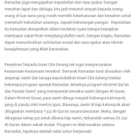
Ramadan juga mengajarkan kepedulian dan rasa syukur. Dengan
menahan lapar dan dahaga, kita jadi menaruh empati kepada orang-
orang di luar sana yang masih memiliki keterbatasan dan kesulitan untuk
memenuhi kebutuhan asasinya, seperti kekurangan pangan. Kepedulian
itu kemudian diwujudkan dalam tindakan nyata berupa kewajiban
membayar zakat fitrah menjelang Idulfitri nanti. Dengan begitu, Ramadan
dapat menumbuhkan solidaritas sosial dan rasa syukur atas nikmat
kesejahteraan yang Allah karuniakan.
Pesantren Terpadu Insan Cita Serang tak ingin menyia-nyiakan
keutamaan-keutamaan tersebut. Semarak Ramadan turut dirasakan oleh
segenap santri dan tenaga kependidikan Insan Cita Serang melalui
beberapa program spesial Ramadan. Misalnya program Khotmil Qur'an
dan Parade Tasmi' yang mempererat interaksi santri dengan Al-Quran.
Dalam Khotmil Quran, para santri dibagi menjadi beberapa kelompok,
yang di pandu oleh mentor/guru. Biasanya, santri di tiap kelompok akan
ditugaskan membaca 1 juz Al-Qur’an secara berurutan. Maka, dengan
dibaginya setiap juz untuk dibaca tiap santri, terbacalah semua 30 Juz
Al-Quran dalam sekali duduk. Program ini dilaksanakan selama
Ramadan, tepatnya setelah salat zuhur berjamaah.