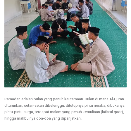
Ramadan adalah bulan yang penuh keutamaan. Bulan di mana Al-Quran
diturunkan, setan-setan dibelenggu, ditutupnya pintu neraka, dibukanya
pintu-pintu surga, terdapat malam yang penuh kemuliaan (lailatul qadr),
hingga makbulnya doa-doa yang dipanjatkan.