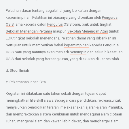
Pelatihan dasar tentang segala hal yang berkaitan dengan
kepemimpinan. Pelatihan ini biasanya yang diberikan oleh
Pengurus
OSIS
lama kepada calon
Pengurus
OSIS baru, baik untuk tingkat
Sekolah Menengah Pertama
maupun
Sekolah Menengah Atas
(untuk
LDK tingkat sekolah menengah). Pelatihan dasar yang diberikan ini
bertujuan untuk memberikan bekal
kepemimpinan
kepada Pengurus
OSIS baru yang nantinya akan menjadi
pemimpin
dari seluruh kesatuan
OSIS dari
sekolah
yang bersangkutan, yang dilakukan diluar sekolah.
d. Studi Ilmiah
e. Pekemahan Insan Cita
Kegiatan ini dilakukan satu tahun sekali dengan tujuan dapat
meningkatkan life skill siswa Sebagai cara pendidikan, rekreasi.untuk
menyalurkan pendidikan terarah, melaksanakan ajaran-ajaran Pramuka,
dan mempraktikkan sistem kerukunan untuk mengagumi alam ciptaan
Tuhan, mengenal alam dan kawan lebih dekat, dan menghargai alam.