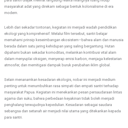
para santri diajak melihat langsung realita hilangnya ruang hidup
masyarakat adat yang direkam sebagai bentuk kolonialisme di era
modern.
Lebih dari sekadar tontonan, kegiatan ini menjadi wadah pendidikan
ekologi yang komprehensif. Melalui film tersebut, santri belajar
memahami prinsip keseimbangan ekosistem—bahwa alam dan manusia
berada dalam satu jaring kehidupan yang saling bergantung. Hutan
dipahami bukan sekadar komoditas, melainkan kontribusi vital alam
dalam menyuplai oksigen, menyerap emisi karbon, menjaga kelestarian
atmosfer, dan memitigasi dampak buruk perubahan iklim global.
Selain menanamkan kesadaran ekologis, nobar ini menjadi medium
penting untuk menumbuhkan rasa simpati dan empati santri terhadap
masyarakat Papua. Kegiatan ini menekankan pesan persaudaraan lintas
agama dan suku; bahwa perbedaan keyakinan tidak boleh menjadi
penghalang terwujudnya kepedulian. Kesadaran sebagai saudara
sebangsa dan setanah air menjadi nilai utama yang ditekankan kepada
para santri.