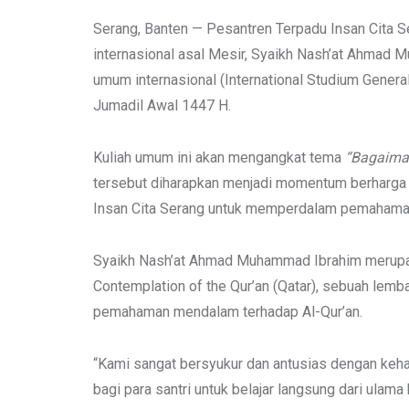
Serang, Banten — Pesantren Terpadu Insan Cita 
internasional asal Mesir, Syaikh Nash’at Ahmad 
umum internasional (International Studium Gener
Jumadil Awal 1447 H.
Kuliah umum ini akan mengangkat tema
“Bagaiman
tersebut diharapkan menjadi momentum berharga b
Insan Cita Serang untuk memperdalam pemahaman 
Syaikh Nash’at Ahmad Muhammad Ibrahim merupaka
Contemplation of the Qur’an (Qatar), sebuah lemb
pemahaman mendalam terhadap Al-Qur’an.
“Kami sangat bersyukur dan antusias dengan keha
bagi para santri untuk belajar langsung dari ulama