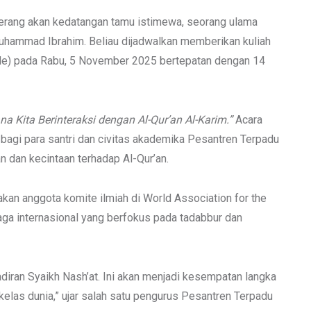
Serang akan kedatangan tamu istimewa, seorang ulama
Muhammad Ibrahim. Beliau dijadwalkan memberikan kuliah
ale) pada Rabu, 5 November 2025 bertepatan dengan 14
a Kita Berinteraksi dengan Al-Qur’an Al-Karim.”
Acara
agi para santri dan civitas akademika Pesantren Terpadu
dan kecintaan terhadap Al-Qur’an.
n anggota komite ilmiah di World Association for the
aga internasional yang berfokus pada tadabbur dan
diran Syaikh Nash’at. Ini akan menjadi kesempatan langka
 kelas dunia,” ujar salah satu pengurus Pesantren Terpadu