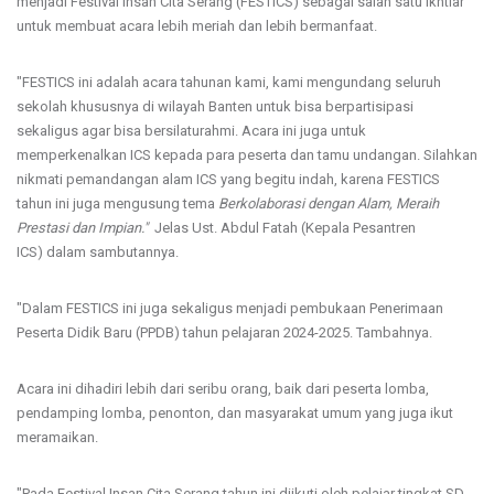
menjadi Festival Insan Cita Serang (FESTICS) sebagai salah satu ikhtiar
untuk membuat acara lebih meriah dan lebih bermanfaat.
"FESTICS ini adalah acara tahunan kami, kami mengundang seluruh
sekolah khususnya di wilayah Banten untuk bisa berpartisipasi
sekaligus agar bisa bersilaturahmi. Acara ini juga untuk
memperkenalkan ICS kepada para peserta dan tamu undangan. Silahkan
nikmati pemandangan alam ICS yang begitu indah, karena FESTICS
tahun ini juga mengusung tema
Berkolaborasi dengan Alam, Meraih
Prestasi dan Impian."
Jelas Ust. Abdul Fatah (Kepala Pesantren
ICS) dalam sambutannya.
"Dalam FESTICS ini juga sekaligus menjadi pembukaan Penerimaan
Peserta Didik Baru (PPDB) tahun pelajaran 2024-2025. Tambahnya.
Acara ini dihadiri lebih dari seribu orang, baik dari peserta lomba,
pendamping lomba, penonton, dan masyarakat umum yang juga ikut
meramaikan.
"Pada Festival Insan Cita Serang tahun ini diikuti oleh pelajar tingkat SD